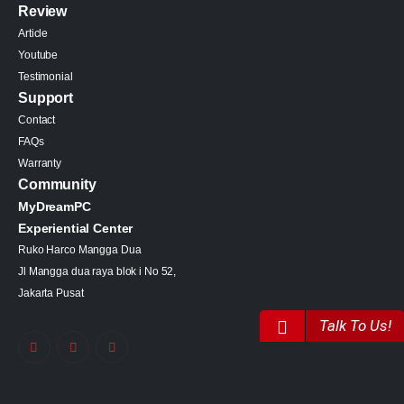
Review
Article
Youtube
Testimonial
Support
Contact
FAQs
Warranty
Community
MyDreamPC
Experiential Center
Ruko Harco Mangga Dua
Jl Mangga dua raya blok i No 52,
Jakarta Pusat
Talk To Us!