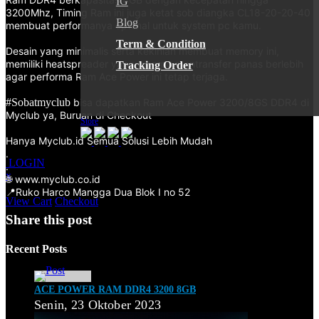
IG
3200Mhz, Timing Ram ini juga ketat sob diangka CL18-20-20-40
Blog
membuat performanya optimal untuk system pc kamu.
Term & Condition
Desain yang minimalis serta kekinian membuat memory ini,
memiliki heatspreader yang mampu mentransfer panas berlebih
Tracking Order
agar performa Ram Ace Power ini tetap terjaga.
#Sobatmyclub
bisa dapatkan Ram Ace Power 3200/8GS DDR4 di
Myclub ya, Buruan di Checkout
Store
Hanya Myclub.id Semua Solusi Lebih Mudah
.
LOGIN
.
x
🌐 www.myclub.co.id
Shopping Cart
📍Ruko Harco Mangga Dua Blok I no 52
View Cart
Checkout
Share this post
Recent Posts
ACE POWER RAM DDR4 3200 8GB
Senin, 23 Oktober 2023