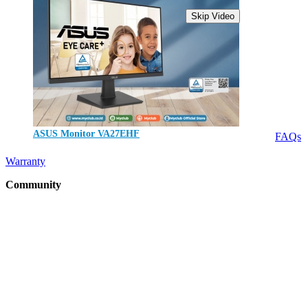
Skip Video
Article
Youtube
Testimonial
Support
Contact
ASUS Monitor VA27EHF
FAQs
Jumat, 01 September 2023
Warranty
Community
MyDreamPC
Experiential Center
Ruko Harco Mangga Dua
Jl Mangga dua raya blok i No 52,
Jakarta Pusat