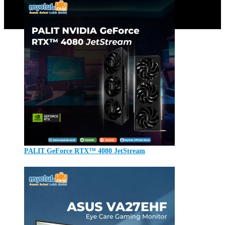
Tags
Product
Company
About Us
Contact
PALIT GeForce RTX™ 4080 JetStream
Jumat, 01 September 2023
Careers
Disclaimer
Privacy Policy
Review