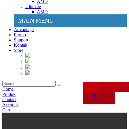
AMD
Ultimate
AMD
MAIN MENU
Advantage
Promo
Support
Kontak
Store
Home
Produk
Talk To Us!
Contact
Account
Cart